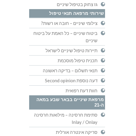
גז צחוק בטיפול שיניים
שירותי מרפאה תנאי טיפול
צילומי שיניים – חובה או רשות?
ביטוח שיניים – כל האמת על ביטוח
שיניים
תיירות טיפול שיניים לישראל
תכנית טיפול מוסכמת
תנאי תשלום – בדיקה ראשונה
דעה נוספת Second opinion
חוות דעת רפואית
מרפאת שיניים בבאר שבע במאה
ה-21
סתימת חרסינה – מילואות חרסינה
Inlay / Onlay
סריקה אינטרה אורלית