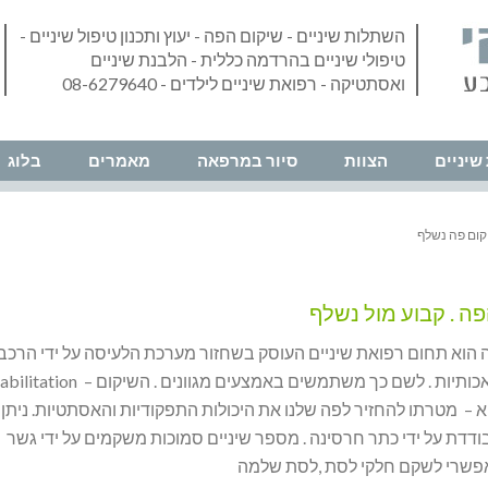
השתלות שיניים - שיקום הפה - יעוץ ותכנון טיפול שיניים -
טיפולי שיניים בהרדמה כללית - הלבנת שיניים
ואסתטיקה - רפואת שיניים לילדים - 08-6279640
שיניים
הצוות
סיור במרפאה
מאמרים
בלוג
קום פה נשלף
ה . קבוע מול נשלף
 הוא תחום רפואת שיניים העוסק בשחזור מערכת הלעיסה על ידי הרכב
שיניים מלאכותיות . לשם כך משתמשים באמצעים מגוונים . השי
א – מטרתו להחזיר לפה שלנו את היכולות התפקודיות והאסתטיות. ניתן
דדת על ידי כתר חרסינה . מספר שיניים סמוכות משקמים על ידי גשר
אפשרי לשקם חלקי לסת ,לסת שלמה