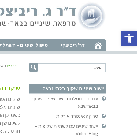
פתח סרגל נגישות
דר' ריביצקי
טיפולי שיניים – השתלת 
דף הבית
> שי
שיקום הפ
יישור שיניים שקוף בלתי נראה
עדויות – המלצות יישור שיניים שקוף
שיקום הפה
בבאר שבע
כשמו כן הו
סריקה אינטרה אורלית
לשקם שן בו
יישור שיניים עם קשתיות שקופות –
חרסינה . 
Video Blog