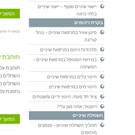
יישור שיניים שקוף – יישור שיניים
המשך ל
בלתי נראה
בקרת זיהומים
קטגוריה:
שיקו
סינון אוויר במרפאת שיניים – נוהל
קורונה
מלכודות זיהום במרפאת שיניים
תותבת על
בטיחות המטופל במרפאת שיניים –
המשימה
תותבת על ג
השתלים מא
חיטוי כלים במרפאת שיניים
השתלים מו
חיטוי מים במרפאת שיניים
נתמכת על ידי 4 שתלים תותבת על גבי שתלים תותבת ע
ציוד חד פעמי, חיטוי ידיים ומשטחים
דוקטור, אתה מגן עלי?
השתלת שיניים
המשך ל
תהליך השתלת שיניים – מנפצים
מיתוסים