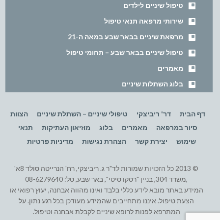
טיפול שיניים לילדים
שירותי מרפאה תנאי טיפול
מרפאת שיניים בבאר שבע במאה ה-21
טיפול שיניים בבאר שבע – תחומי טיפול
מאמרים
בלוג השתלות שיניים
דף הבית
דר' ריביצקי
טיפולי שיניים – השתלת שיניים
הצוות
סיור במרפאה
מאמרים
בלוג
מוזיאון העתיקות
תנאי
שימוש
יצירת קשר
הצהרת נגישות
מדיניות פרטיות
© 2013 כל הזכויות שמורות לד"ר ג. ריביצקי, רח' הנרייטה סולד 8א'
,משרד 304, בניין "רסקו סיטי", באר שבע, טל: 08-6279640
המידע באתר מובא לידע כללי בלבד ואינו מהווה אבחנה, יעוץ רפואי או
הצעת טיפול. איננו מתחייבים שהמידע מעודכן בכל רגע נתון. על
המתרפא לפנות לרופא שיניים לקבלת אבחנה וטיפול.