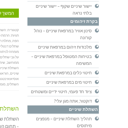
יישור שיניים שקוף – יישור שיניים
המשך ל
בלתי נראה
בקרת זיהומים
קטגוריה:
השתל
סינון אוויר במרפאת שיניים – נוהל
תגיות:
הרמת ס
קורונה
הפה
,
מחלת חנ
שתלים דנטליי
מלכודות זיהום במרפאת שיניים
מומחה לניתוח
בטיחות המטופל במרפאת שיניים –
על גבי שתלים
ממוחשב
,
שימו
המשימה
השתלת שיניי
חיטוי כלים במרפאת שיניים
שיניים
,
הוראות
אוסיאואינטגא
חיטוי מים במרפאת שיניים
השתלים
,
מומח
ציוד חד פעמי, חיטוי ידיים ומשטחים
דוקטור, אתה מגן עלי?
השתלת ש
השתלת שיניים
השתלת שינ
תהליך השתלת שיניים – מנפצים
מיתוסים
– תחום הש