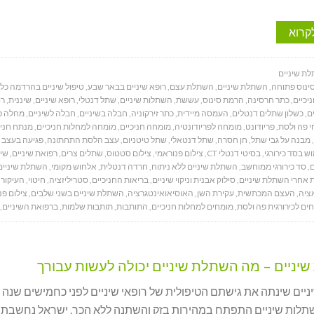
קרוא
ת שיניים
ינוס פתוחה
,
השתלת שיניים
,
השתלת עצם
,
רופא שיניים בבאר שבע
,
טיפול שיניים בהרדמה כל
יכיים
,
כתר חרסינה
,
הרמת סינוס
,
עששת
,
השתלות שיניים
,
שתל דנטלי
,
רופא שיניים
,
שיננית
,
רו
ם
,
כשלון שתלים דנטלים
,
העמסה מיידית
,
כתר זירקוניה
,
חבלה בשיניים
,
חבלה לשיניים
,
מחלה פר
י פה ולסת
,
פריודונט
,
מומחה לפריודונטיה
,
מומחה חניכיים
,
מומחה למחלות חניכיים
,
מנתח חניכ
,
מבנה על גבי שתל
,
חן חסרה
,
שתל דנטאלי
,
שתל טיטניום
,
עצב הלסת התחתונה
,
פגיעה בעצב 
ש בסד כירורגי
,
בסיטי דנטלי CT
,
צילום פנוראמי
,
צילום סטטוס
,
שתלים צרים
,
רפואת שיניים
,
שיק
ם
,
סד כירורגי ממוחשב
,
השתלת שיניים ללא ניתוח
,
חרדה דנטלית
,
אלחוש מקומי
,
השתלת שיניים
 אחרי השתלת שיניים
,
סילוק אבנית וניקוי שיניים
,
בריאות החניכיים
,
סטריליזציה
,
חיטוי
,
העיקור
,
ציה
,
העצם המכתשית
,
עקירת השן
,
האוסיאואינטגרציה
,
השתלת שיניים בשני שלבים
,
צילום פנ
ים לכירורגית פה ולסת
,
מומחים למחלות חניכיים
,
התותבות
,
תותבות שלמות
,
ברפואת השיניים
,
יניים – מה השתלת שיניים יכולה לעשות עבורך
יים שינתה את גישתם הטיפולית של רופאי שיניים לפני כחמישים שנה 
תלות שיניים התפתח במהירות בזק והשתנה ללא הכר. ישראל נחשבת