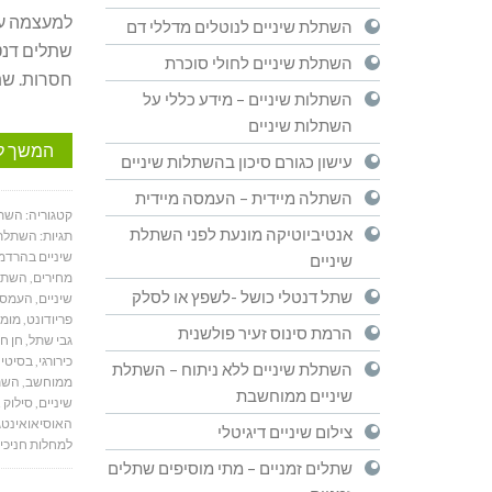
למעצמה עו
השתלת שיניים לנוטלים מדללי דם
שתלים דנט
השתלת שיניים לחולי סוכרת
חסרות. שת
השתלות שיניים – מידע כללי על
השתלות שיניים
המשך ל
עישון כגורם סיכון בהשתלות שיניים
השתלה מיידית – העמסה מיידית
קטגוריה:
השתל
אנטיביוטיקה מונעת לפני השתלת
תגיות:
השתלת 
שיניים בהרדמ
שיניים
מחירים
,
השתלו
שתל דנטלי כושל -לשפץ או לסלק
שיניים
,
העמסה
פריודונט
,
מומח
הרמת סינוס זעיר פולשנית
גבי שתל
,
חן ח
כירורגי
,
בסיטי ד
השתלת שיניים ללא ניתוח – השתלת
ממוחשב
,
השתל
שיניים ממוחשבת
שיניים
,
סילוק א
האוסיאואינטג
צילום שיניים דיגיטלי
למחלות חניכי
שתלים זמניים – מתי מוסיפים שתלים