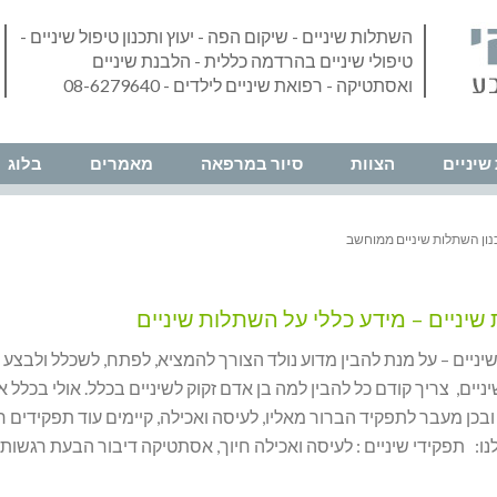
השתלות שיניים - שיקום הפה - יעוץ ותכנון טיפול שיניים -
טיפולי שיניים בהרדמה כללית - הלבנת שיניים
ואסתטיקה - רפואת שיניים לילדים - 08-6279640
שיניים
הצוות
סיור במרפאה
מאמרים
בלוג
נון השתלות שיניים ממוחשב
יניים – מידע כללי על השתלות שיניים
יים – על מנת להבין מדוע נולד הצורך להמציא, לפתח, לשכלל ולבצע
יים, צריך קודם כל להבין למה בן אדם זקוק לשיניים בכלל. אולי בכלל אי
ובכן מעבר לתפקיד הברור מאליו, לעיסה ואכילה, קיימים עוד תפקידים ר
נו: תפקידי שיניים : לעיסה ואכילה חיוך, אסתטיקה דיבור הבעת רגשות 