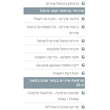
גז צחוק בטיפול שיניים
שירותי מרפאה תנאי טיפול
צילומי שיניים – חובה או רשות?
ביטוח שיניים – כל האמת על ביטוח
שיניים
תיירות טיפול שיניים לישראל
תכנית טיפול מוסכמת
תנאי תשלום – בדיקה ראשונה
דעה נוספת Second opinion
חוות דעת רפואית
מרפאת שיניים בבאר שבע במאה
ה-21
סתימת חרסינה – מילואות חרסינה
Inlay / Onlay
סריקה אינטרה אורלית