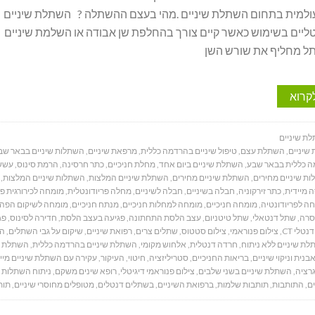
למית בתחום השתלת שיניים .מהי בעצם ההשתלה ? השתלת שיניים
ליים בשימוש כאשר קיים צורך בהחלפת שן אבודה או השלמת שיניים
ל מחליף את שורש השן
קרוא
ת שיניים
שיניים
,
השתלת עצם
,
טיפול שיניים בהרדמה כללית
,
מרפאת שיניים
,
השתלות שיניים בבאר שב
ה כללית בבאר שבע
,
השתלת שיניים ביום אחד
,
מחלת חניכיים
,
כתר חרסינה
,
הרמת סינוס
,
עשש
ת שיניים מחירים
,
השתלת שיניים מחירים
,
השתלת שיניים המלצות
,
השתלות שיניים המלצות
,
 מיידית
,
כתר זירקוניה
,
חבלה בשיניים
,
חבלה לשיניים
,
מחלה פריודונטלית
,
מומחה לכירורגית פ
ה לפריודונטיה
,
מומחה חניכיים
,
מומחה למחלות חניכיים
,
מנתח חניכיים
,
מומחה לשיקום הפה
סרה
,
שתל דנטאלי
,
שתל טיטניום
,
עצב הלסת התחתונה
,
פגיעה בעצב הלסת
,
חדירה לסינוס
,
פג
נטלי CT
,
צילום פנוראמי
,
צילום סטטוס
,
שתלים צרים
,
רפואת שיניים
,
שיקום על גבי השתלים
,
הח
ת שיניים ללא ניתוח
,
חרדה דנטלית
,
אלחוש מקומי
,
השתלת שיניים בהרדמה כללית
,
השתלת ש
בנית וניקוי שיניים
,
בריאות החניכיים
,
סטריליזציה
,
חיטוי
,
העיקור
,
עקירה עם השתלת שיניים מיי
רציה
,
השתלת שיניים בשני שלבים
,
צילום פנוראמי דיגיטלי
,
רופא שינים משקם
,
ניתוח השתלות ש
ים
,
התותבות
,
תותבות שלמות
,
ברפואת השיניים
,
בשתלים דנטלים
,
מטופלים מחוסרי שיניים
,
תות