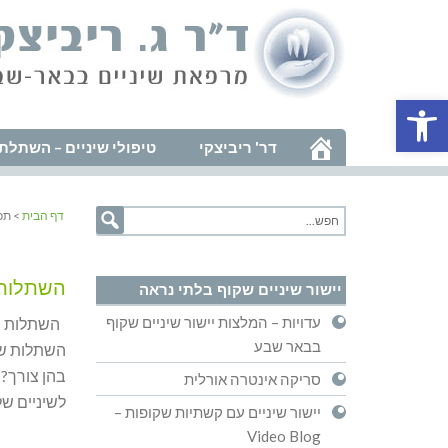
פתח סרגל נגישות
דר' ריביצקי
טיפולי שיניים – השתלת 
דף הבית
> תכ
השתלות ש
יישור שיניים שקוף בלתי נראה
עדויות – המלצות יישור שיניים שקוף
השתלות שינ
בבאר שבע
השתלות שינ
בהן צורך? 
סריקה אינטרה אורלית
לשיניים של
יישור שיניים עם קשתיות שקופות –
Video Blog