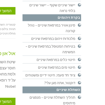
יישור שיניים שקוף – יישור שיניים
המשך ל
בלתי נראה
בקרת זיהומים
קטגוריה:
השתל
סינון אוויר במרפאת שיניים – נוהל
תגיות:
צילום ס
קורונה
מחלת חניכיים
מלכודות זיהום במרפאת שיניים
בטיחות המטופל במרפאת שיניים –
המשימה
אול און פור n 4
חיטוי כלים במרפאת שיניים
חיטוי מים במרפאת שיניים
חוסר עצם ו
ציוד חד פעמי, חיטוי ידיים ומשטחים
דוקטור, אתה מגן עלי?
Nobel
השתלת שיניים
תהליך השתלת שיניים – מנפצים
המשך ל
מיתוסים