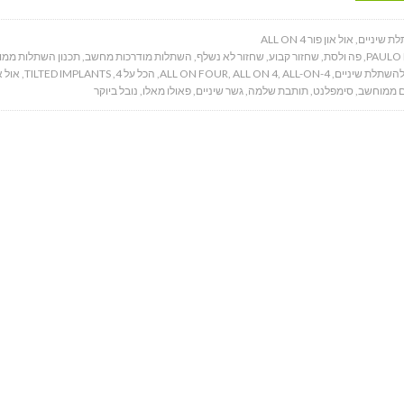
ת שיניים
,
אול און פור ALL ON 4
PAULO
,
פה ולסת
,
שחזור קבוע
,
שחזור לא נשלף
,
השתלות מודרכות מחשב
,
תכנון השתלות ממ
 להשתלת שיניים
,
ALL-ON-4
,
ALL ON 4
,
ALL ON FOUR
,
הכל על 4
,
TILTED IMPLANTS
,
אול א
ם ממוחשב
,
סימפלנט
,
תותבת שלמה
,
גשר שיניים
,
פאולו מאלו
,
נובל ביוקר