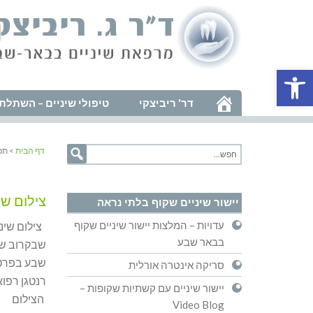
פתח סרגל נגישות
דר' ריביצקי
טיפולי שיניים – השתלת 
דף הבית
> תכ
צילום שינ
יישור שיניים שקוף בלתי נראה
עדויות – המלצות יישור שיניים שקוף
צילום שיני
בבאר שבע
שבקרוב שי
שבע בפרט ו
סריקה אינטרה אורלית
רנטגן רפוא
יישור שיניים עם קשתיות שקופות –
הצילום
Video Blog