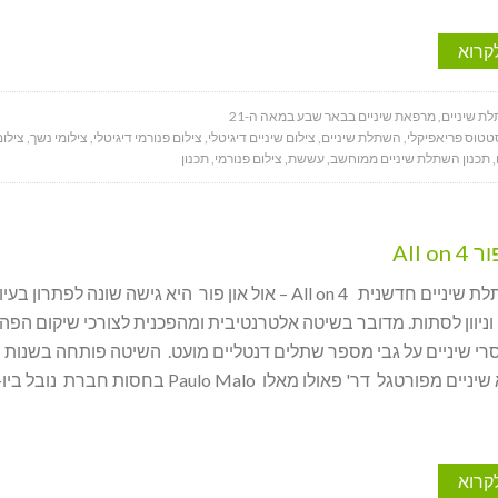
קרוא
ת שיניים
,
מרפאת שיניים בבאר שבע במאה ה-21
טטוס פריאפיקלי
,
השתלת שיניים
,
צילום שיניים דיגיטלי
,
צילום פנורמי דיגיטלי
,
צילומי נשך
,
צילום
,
תכנון השתלת שיניים ממוחשב
,
עששת
,
צילום פנורמי
,
תכנון
All o
שיטת השתלת שיניים חדשנית All on 4 – אול און פור היא גישה שונה לפתרון
ניוון לסתות. מדובר בשיטה אלטרנטיבית ומהפכנית לצורכי שיקום הפה
על יד רופא שיניים מפורטגל דר' פאולו מאלו Paulo Malo בחסות חברת נו
קרוא