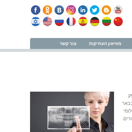
נווט למרפאה
מוזיאון העתיקות
צור קשר
ק
בבאר
לומי
רים.