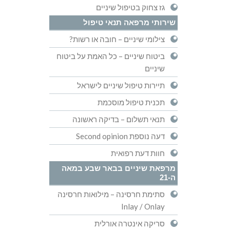
גז צחוק בטיפול שיניים
שירותי מרפאה תנאי טיפול
צילומי שיניים – חובה או רשות?
ביטוח שיניים – כל האמת על ביטוח
שיניים
תיירות טיפול שיניים לישראל
תכנית טיפול מוסכמת
תנאי תשלום – בדיקה ראשונה
דעה נוספת Second opinion
חוות דעת רפואית
מרפאת שיניים בבאר שבע במאה
ה-21
סתימת חרסינה – מילואות חרסינה
Inlay / Onlay
סריקה אינטרה אורלית