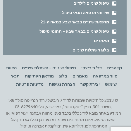
טיפול שיניים לילדים
שירותי מרפאה תנאי טיפול
מרפאת שיניים בבאר שבע במאה ה-21
טיפול שיניים בבאר שבע – תחומי טיפול
מאמרים
בלוג השתלות שיניים
דף הבית
דר' ריביצקי
טיפולי שיניים – השתלת שיניים
הצוות
סיור במרפאה
מאמרים
בלוג
מוזיאון העתיקות
תנאי
שימוש
יצירת קשר
הצהרת נגישות
מדיניות פרטיות
© 2013 כל הזכויות שמורות לד"ר ג. ריביצקי, רח' הנרייטה סולד 8א'
,משרד 304, בניין "רסקו סיטי", באר שבע, טל: 08-6279640
המידע באתר מובא לידע כללי בלבד ואינו מהווה אבחנה, יעוץ רפואי או
הצעת טיפול. איננו מתחייבים שהמידע מעודכן בכל רגע נתון. על
המתרפא לפנות לרופא שיניים לקבלת אבחנה וטיפול.