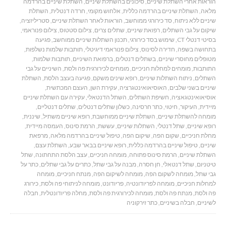
הוראות אחרי השתלת שיניים
,
סיכונים בהשתלת שיניים
,
השתלת שיניים בהרדמה
מלאה
,
השתלת שיניים בהרדמה כללית
,
אלחוש מקומי
,
חרדה דנטלית
,
השתלת
שיניים ללא ניתוח
,
סד כירורגי ממוחשב
,
הוראות לאחר השתלת שיניים
,
סטריליזציה
,
שיקום על גבי השתלים
,
רפואת שיניים
,
שתלים צרים
,
צילום סטטוס
,
צילום פנוראמי
,
בסיטי דנטלי CT
,
שימוש בסד כירורגי
,
תכנון השתלות שיניים ממוחשב
,
פגיעה
בתחושה בשפה
,
חדירה לסינוס
,
צילום פנוראמי דיגיטלי
,
תותבות שלמות נשלפות
,
מטופלים מחוסרי שיניים
,
בשתלים דנטלים
,
ברפואת השיניים
,
תותבות שלמות
,
התותבות
,
מומחים למחלות חניכיים
,
מומחים לכירורגית פה ולסת
,
השיניים על גבי
השתלים
,
ניתוח השתלות שיניים
,
רופא שינים משקם
,
פגיעה בעצב הלסת
,
השתלת
שיניים בשני שלבים
,
האוסיאואינטגרציה
,
עקירת השן
,
העצם המכתשית
,
אוסיאואינטגאציה
,
חשיפת השתלים
,
השתל הדנטאלי
,
עקירה עם השתלת שיניים
מיידית
,
העיקור
,
חיטוי
,
כתר חרסינה
,
כשלון שתלים דנטלים
,
שתלים דנטליים
,
מומחה להשתלת שיניים
,
השתלת שיניים ממוחשבת
,
רופא שיניים משתיל
,
שיננית
,
רופא שיניים
,
שתל דנטלי
,
השתלות שיניים
,
עששת
,
הרמת סינוס
,
העמסה מיידית
,
מחלת חניכיים
,
שקום הפה
,
שיקום הפה
,
טיפול שיניים בהרדמה מלאה
,
מרפאת
שיניים
,
טיפול שיניים בהרדמה כללית
,
רופא שיניים בבאר שבע
,
השתלת עצם
,
השתלת שיניים
,
הרמת סינוס פתוחה
,
מומחה חניכיים
,
עצב הלסת התחתונה
,
שתל
טיטניום
,
שתל דנטאלי
,
חן חסרה
,
מבנה על גבי שתל
,
כתרים על גבי שתלים
,
כתר על
גבי שתל
,
מומחה לשקום הפה
,
מומחה לשיקום הפה
,
מנתח חניכיים
,
מומחה
למחלות חניכיים
,
מומחה לפריודונטיה
,
פריודונט
,
מומחה לניתוחי פה ולסת
,
כירורג
פה ולסת
,
מנתח פה ולסת
,
מומחה לכירורגית פה ולסת
,
מחלה פריודונטלית
,
חבלה
לשיניים
,
חבלה בשיניים
,
כתר זירקוניה