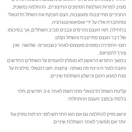
מצוין. למרות העלמות הסימנים החיצוניים, ההחלמה נמשכת,
החניכיים מתייצבות ומעוצבות, הצם חובקת את השתל הדנטאלי
ומתחברת אליו על ידי אוסיאואינטגרציה.
בתחילה, תאי העצם נהרסים ונבנים סביב השתלים, אך בסיכומו
של דבר העצם מתייצבת והשתל נקלט.
חוטי התפירה נספגים מעצמם לאחר כשבועיים- שלושה ואין
צורך להוציאם .
במשך החודש הראשון לא מומלץ להעמיס על השתלים החדשים
וחובה למור היגיינת פה נאותה- צחצוח, חוט דנטאלי, סילונית על
מנת למנוע זיהום וכישלון השתלות שיניים.
קליטת השתל הדנטאלי מתרחשת לאחר 3-6 חודשים, תלוי
בלסת ובמצב העצם ההתחלתי.
עישון מזיק להחלמה גם אם הוא התרחש לפני הניתוח ומזיק עוד
יותר אם ממשיך לאחר השתלות שיניים.