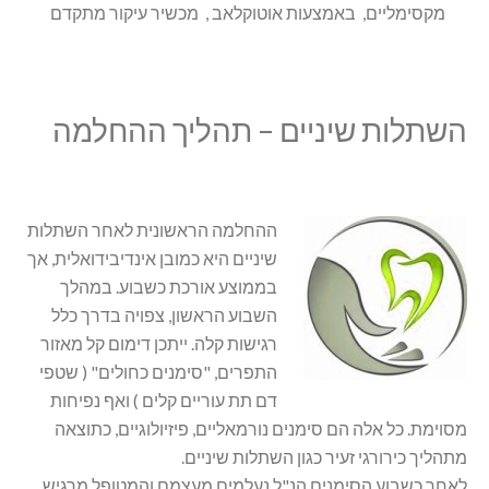
מקסימליים, באמצעות אוטוקלאב , מכשיר עיקור מתקדם
השתלות שיניים – תהליך ההחלמה
ההחלמה הראשונית לאחר השתלות
שיניים היא כמובן אינדיבידואלית, אך
בממוצע אורכת כשבוע. במהלך
השבוע הראשון, צפויה בדרך כלל
רגישות קלה. ייתכן דימום קל מאזור
התפרים, "סימנים כחולים" ( שטפי
דם תת עוריים קלים ) ואף נפיחות
מסוימת. כל אלה הם סימנים נורמאליים, פיזיולוגיים, כתוצאה
מתהליך כירורגי זעיר כגון השתלות שיניים.
לאחר כשבוע הסימנים הנ"ל נעלמים מעצמם והמטופל מרגיש