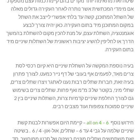
שיטה זאת מתאימה יותר מקרים בהם קיימת כמות עצם מספקת.
אם מימדי המכתשית אשר נותרה לאחר העקירה גדולים מאלה
של השתל המתוכנן, קשה עד בלתי אפשרי לייצב את השתל
במקום המתוכנן מיד בתום העקירה. כאן יהיה צורך לבצע
אוגמנטציה, השתלת עצם, על מנת להכין מקום להשתלת בהמשך
הדרך או לחליפין להשיג יציבות ראשונית של השתלות שיניים מיד
בתום העקירה.
בעיה נוספת המקשה על השתלת שיניים היא קיום רכסי לסת
צרים מאד, לפעמים אף בעובי של דף נייר כמעט. לצורך פתרון
בעיה זאת, חברות שתלים רבות נענו לאתגר ויצרו שתלים צרים,
שתלי מיני, בקוטר של 3 מ"מ ואף פחות. שתלים צרים בשימוש
גם לצורך החלפת שיניים קדמיות צרות, השתלות שיניים בין 2
שיניים סמוכות צפופות ועוד מצבים רבים.
חידוש נוסף
all on 4 – 6
– קיימת היום אפשרות לבנות קשת
שיניים שלמה על גבי 4 עד 6 – שתלים, אול-און- 4 / 6 . בשיטה
זאת משתמשים שתלים מוטים בשיטה של תכנון ממוחשב, סד