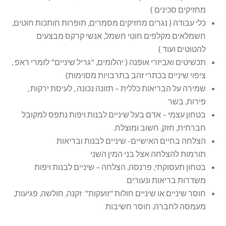
מחזיקים סכינים )
כלי עבודה ( נגרים מחזיקים מסמרים, תופרות חותכות חוטים,
חשמלאים מקלפים חוטי חשמל, אנשי קרקס מבצעים
להטוטים ועוד )
תכשיטים ואביזרי אופנה ( יהלומים, "גריל שיניים" לזמרי ראפ ,
ציפוי שיניים בכתרי זהב בתרבויות מסוימות)
שמירה על הבריאות כללית – תזונה נכונה , לעיסת ירקות ,
פירות, בשר
בטחון עצמי – אדם בעל שיניים לבנות ויפות נתפס למקובל
חברתית, חזק, חשוב ומוצלח.
הצלחה בחיים האישיים- שיניים לבנות ובריאות
תורמות להצלחה אצל בני המין השני
בטחון תעסוקתי, פרנסה, הצלחה – שיניים לבנות ויפות
משדרות בריאות ונעורים
חוסר שיניים או שיניים חולות "זועקות" זקנה, חולשה, פגיעות,
מעמסה לחברה, חוסר חשיבות