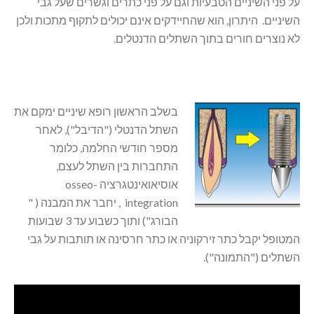
על פני השיניים הטבעיות וגם על פני כתרים וגשרים שעל גבי
השיניים. היתרון, הוא שהחיידקים אינם יכולים לתקוף מתכות ולכן
לא נוצרים חורים בתוך השתלים הדנטלים.
בשלב הראשון רופא שיניים ימקם את
השתל הדנטלי ("הדיבל"), לאחר
מספר חודשי החלמה, כלומר
התחברות בין השתל לעצם,
אוסיאואינטגרציה osseo-
integration , יחבר את המבנה ( "
הבורג") ותוך כשבוע עד 3 שבועות
המטופל יקבל כתר זירקוניה או כתר חרסינה או תותבות על גבי
השתלים ("התמונה").