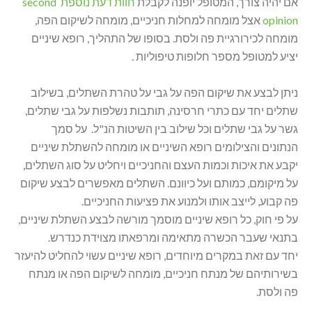
אם יהיה צורך, המטופל יופנה לקבלת
חוות דעת נוספת second
opinion
אצל מומחה למחלות חניכיים, מומחה לשיקום הפה,
מומחה לכירורגיית פה ולסת. בסופו של התהליך, רופא שיניים
יציע למטופל מספר חלופות טיפוליות .
ניתן לבצע את שיקום הפה על גבי על טהרת השתלים, בשילוב
שתלים יחד עם כתרי חרסינה, תותבות נשלפות על גבי שתלים,
גשר על גבי שתלים וכל שילוב בין השיטות הנ"ל. על סמך
הנתונים והצילומים רופא השיניים או מומחה להשתלת שיניים
יקבע את איכות וכמות העצם והחניכיים ויחליט על סוג השתלים,
על מיקומם, כמותם ועל כיוונם. השתלים מאפשרים לבצע שיקום
פה קבוע, לייצב אותו ולמנוע את פציעות החניכיים.
על פי חוק, כל רופא שיניים מוסמך מורשה לבצע השתלת שיניים,
בתנאי שעבר הכשרה מתאימה ומרפאתו מצוידת כנדרש.
יחד עם זאת במקרים מיוחדים, רופא שיניים עשוי להחליט להיעזר
בשירותיהם של מנתח חניכיים, מומחה לשיקום הפה או מנתח
פה ולסת.