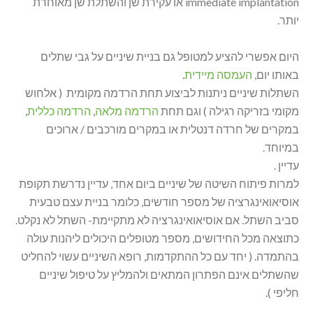
immediate implantation או עקירת שן והשתלת שן מאוחרת
יותר.
היום אפשרי להציע למטופל גם בניית שיניים על גבי שתלים
באותו יום,
העמסה מיידית
.
השתלות שיניים ניתנות לביצוע תחת הרדמה מקומית ( אלחוש
מקומי בזריקה רגילה ) וגם תחת
הרדמה מלאה
,
הרדמה כללית
,
במקרים של חרדה דנטלית או במקרים מורכבים / ארוכים
במיוחד.
עדיין .
למרות פיתוח השיטה של שיניים ביום אחד, עדיין נדרשת תקופת
אוסיאואינגרציה של מספר חודשים, כלומר בניית עצם טבעית
סביב השתל. אם אוסיאואינגרציה לא מתקיימת- השתל לא נקלט.
כתוצאה מכל החידושים, מספר מטופלים היכולים ליהנות עולה
בהתמדה. ( יחד עם כל ההתקדמות, רופא השיניים עשוי להחליט
שהשתלים אינם הפתרון המתאים ולהמליץ על טיפול שיניים
חליפי ).