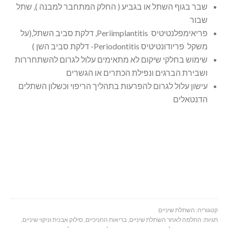
שבר בגוף השתל או בגביע ( החלק המתחבר למבנה ), שתל
שבור
פריאימפלנטיטיס Periimplantitis, דלקת סביב השתל,(על
משקל פריודונטיטיס Periodontitis- דלקת סביב השן )
שימוש בחלקי שיקום לא מתאימים עלול לגרום להשתחררות
ושבירת הברגים ונפילת הכתרים או הגשרים
עישון עלול לגרום להפרעות בתהליך הריפוי וכשלון השתלים
הדנטאלים
קטגוריה:
השתלת שיניים
תגיות:
החלמה לאחר השתלת שיניים
,
בריאות החניכיים
,
סילוק אבנית וניקוי שיניים
,