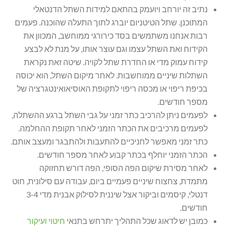
נתיב זה יורחב ויועמק בהתאם למידות השתל הדנטאלי
המתוכנן. שתל הטיטניום יוברג לתוך התעלה שהוכנה. פעמים
רבות אנחנו משתמשים בסד כירורגי ממוחשב, המכוון את
הקידוח ואת השתל עצמו וגם עוצר אותו, על מנת לא לבצע
קידוח עמוק מדי או החדרת שתל לקויה. שיטה זאת נקראת
השתלות שיניים ממוחשבות. לאחר מיקום השתל, הוא יכוסה
בכיפת ריפוי או מכסה ריפוי לתקופת האוסיאואינטגרציה של
מספר חודשים.
לפעמים ניתן להרכיב כתר זמני על גבי השתל ברגע ההשתלה,
לפעמים מרכיבים את הכתר הזמני לאחר תקופת ההחלמה.
כתר זמני מאפשר לחניכיים להתעבות ולהתבגר ומעצב אותם.
הכתר הזמני יוחלף בכתר קבוע לאחר מספר חודשים.
לאחר מסירת שיקום הפה הסופי, הפה דורש תחזוקה
מתמדת, צחצוח שיניים פעמיים ביום, עבודה עם סילונית, חוט
דנטלי, קיסמים וביקור אצל שיננית לסילוק אבנית מדי 3-4
חודשים.
כמובן יש לדאוג שכל התהליך יתרחש בתנאי
חיטוי ועיקור