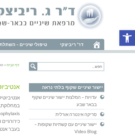
פתח סרגל נגישות
דר' ריביצקי
טיפולי שיניים – השתלת 
דף הבית
> הש
אנטיביו
יישור שיניים שקוף בלתי נראה
עדויות – המלצות יישור שיניים שקוף
אנטיביוטיק
בבאר שבע
במחלוקת. 
סריקה אינטרה אורלית
כירורגיים 
יישור שיניים עם קשתיות שקופות –
בעבר אנטיב
Video Blog