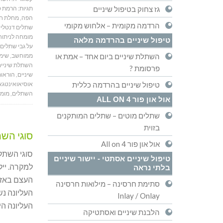
תגיות:
הרמת ס
גז צחוק בטיפול שיניים
הפה
,
מחלת חנ
הרדמה מקומית – אלחוש מקומי
שתלים דנטליי
מומחה לניתוח
טיפול שיניים בהרדמה מלאה
על גבי שתלים
ממוחשב
,
שימו
השתלת שיניים ביום אחד – אמת או
השתלת שיניי
פרסומת ?
שיניים
,
הוראות
אוסיאואינטגא
טיפול שיניים בהרדמה כללית
השתלים
,
מומח
אול און פור ALL ON 4
שתלים מוטים – שתלים המותקנים
בזוית
סוגי השת
אול און פור All on 4
סוגי השתל
טיפול שיניים אסתטי - יישור שיניים
למקרה. ייל
בלתי נראה
העצם באזו
סתימת חרסינה – מילואות חרסינה
העליונה נ
Inlay / Onlay
העליונה הי
הלבנת שיניים ואסתטיקה