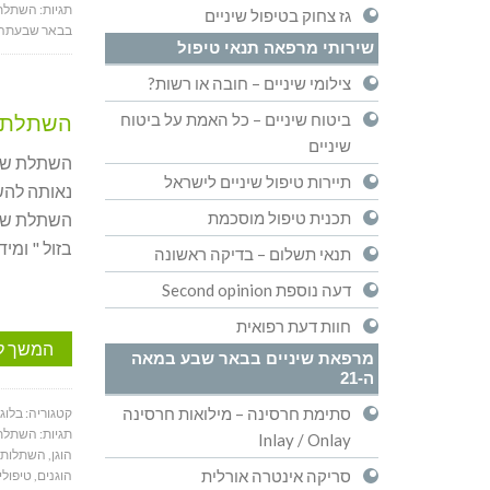
תגיות:
השתלת 
גז צחוק בטיפול שיניים
בבאר שבעתה
שירותי מרפאה תנאי טיפול
צילומי שיניים – חובה או רשות?
ביטוח שיניים – כל האמת על ביטוח
השתלת שי
שיניים
השתלת שינ
תיירות טיפול שיניים לישראל
נאותה להשק
תכנית טיפול מוסכמת
בזול " ומי
תנאי תשלום – בדיקה ראשונה
דעה נוספת Second opinion
חוות דעת רפואית
המשך ל
מרפאת שיניים בבאר שבע במאה
ה-21
סתימת חרסינה – מילואות חרסינה
קטגוריה:
בלוג
תגיות:
השתלת 
Inlay / Onlay
הוגן
,
השתלות ש
סריקה אינטרה אורלית
הוגנים
,
טיפולי