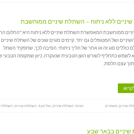
יניים ללא ניתוח – השתלת שיניים ממוחשבת
יים ממוחשבת המאפשרת השתלת שיניים ללא ניתוח היא "החלום הר
שיניים ושל המטופלים גם יחד. קיימים סוגים שונים של השתלת שיניים
ם כוללים סוג זה או אחר של הליך ניתוחי. הסיבה לכך, שתפקיד השתל
א לשמש כתחליף לשורש השן הטבעית שנעקרה. כיוון שמקומה הטבעי ש
תוך עצם הלסת,
קרוא
ת שיניים
,
מאמרים
תגיות:
השתלת שיניים
,
אול און 4
,
השתלות שיניים
,
השתלת ש
שיניים בבאר שבע