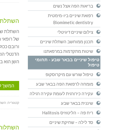
בריאות הפה אצל נשים
רפואת שיניים ביו-מימטית
השתלת ש
Biomimetic dentistry
השתלת שינ
צילום שיניים דיגיטלי
של רופאי ה
תכנון ממוחשב השתלת שיניים
ורובם ככול
שיטות מתקדמות במרפאתנו
הדנטלי הו
טיפול שיניים בבאר שבע - תחומי
השן הוא ב
טיפול
טיפול שורש עם מיקרוסקופ
מומחה לרפואת הפה בבאר שבע
המשך ל
עקירה כירורגית לעומת עקירה רגילה
קטגוריה:
השתל
שיננית בבאר שבע
ריח פה – הליטוזיס Halitosis
סד לילה – שחיקת שיניים
השתלות 