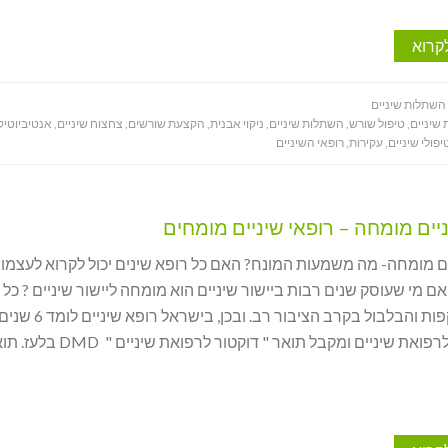
קרוא
 השתלות שיניים
שיניים
,
טיפול שורש
,
השתלות שיניים
,
ניקוי אבנית
,
הקצעת שורשים
,
צחצוח שיניים
,
אנטיביוטיק
יפולי שיניים
,
עקירות
,
רופאי השיניים
יים מומחה – רופאי שיניים מומחים
ם מומחה- מה משמעות המונח? האם כל רופא שינים יכול לקרוא לעצמו
 מי שעוסק שנים רבות ביישור שיניים הוא מומחה ליישור שיניים ? כל 
שאלות תקפות והבלבול בקרב הציבור רב. ובכן, בישראל רופא שיניים לומד 6 
את שיניים ומקבל תואר " דוקטור לרפואת שיניים " DMD בלעז. תואר זה