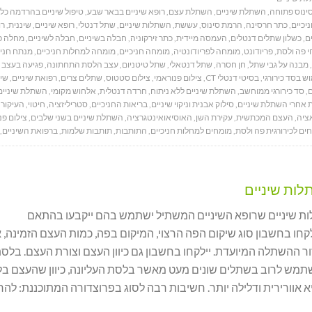
ינוס פתוחה
,
השתלת שיניים
,
השתלת עצם
,
רופא שיניים בבאר שבע
,
טיפול שיניים בהרדמה כל
יכיים
,
כתר חרסינה
,
הרמת סינוס
,
עששת
,
השתלות שיניים
,
שתל דנטלי
,
רופא שיניים
,
שיננית
,
רו
ם
,
כשלון שתלים דנטלים
,
העמסה מיידית
,
כתר זירקוניה
,
חבלה בשיניים
,
חבלה לשיניים
,
מחלה פר
י פה ולסת
,
פריודונט
,
מומחה לפריודונטיה
,
מומחה חניכיים
,
מומחה למחלות חניכיים
,
מנתח חניכ
,
מבנה על גבי שתל
,
חן חסרה
,
שתל דנטאלי
,
שתל טיטניום
,
עצב הלסת התחתונה
,
פגיעה בעצב 
ש בסד כירורגי
,
בסיטי דנטלי CT
,
צילום פנוראמי
,
צילום סטטוס
,
שתלים צרים
,
רפואת שיניים
,
שיק
ם
,
סד כירורגי ממוחשב
,
השתלת שיניים ללא ניתוח
,
חרדה דנטלית
,
אלחוש מקומי
,
השתלת שיניים
 אחרי השתלת שיניים
,
סילוק אבנית וניקוי שיניים
,
בריאות החניכיים
,
סטריליזציה
,
חיטוי
,
העיקור
,
ציה
,
העצם המכתשית
,
עקירת השן
,
האוסיאואינטגרציה
,
השתלת שיניים בשני שלבים
,
צילום פנ
ים לכירורגית פה ולסת
,
מומחים למחלות חניכיים
,
התותבות
,
תותבות שלמות
,
ברפואת השיניים
,
לות שיניים
ות שיניים שרופא השיניים המשתיל ישתמש בהם ייקבעו בהתאם
קחו בחשבון סוג שיקום הפה הרצוי, המיקום בפה, כמות העצם הזמינה, א
ר ההשתלה המיועדת. יילקחו בחשבון גם כיוון העצם וצורת העצם. בלס
שתמש לרוב בשתלים שונים מעט מאשר בלסת העליונה, כיוון שהעצם ב
א אוורירית ודלילה יותר. חשיבות רבה לסוג בפרוצדורה המתוכננת: לה