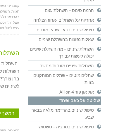
זמניים
קטגוריה:
השתל
הרמת סינוס – השתלת עצם
תגיות:
השתלת 
בהרדמה כללי
אחריות על השתלים -אחוז הצלחה
אצל חולה סכ
עצם לחולי סו
טיפול שיניים בבאר שבע -מונחים
שאלות נפוצות בהשתלת שיניים
השתלת שיניים – מה השתלת שיניים
השתלות ש
יכולה לעשות עבורך
השתלות שינ
השתלות שיניים מונחות מחשב
השתלות שינ
שתלים מוטים – שתלים המותקנים
בהן צורך? 
בזוית
לשיניים של
אול און פור All on 4
שליטה על כאב ופחד
טיפול שיניים בהרדמה מלאה בבאר
המשך ל
שבע
טיפול שיניים בסדציה – טשטוש
קטגוריה:
השתל