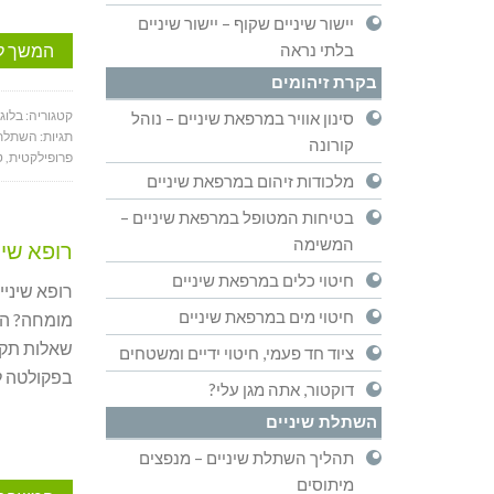
יישור שיניים שקוף – יישור שיניים
המשך ל
בלתי נראה
בקרת זיהומים
קטגוריה:
בלוג
סינון אוויר במרפאת שיניים – נוהל
תגיות:
השתלת 
קורונה
פרופילקטית
,
ט
מלכודות זיהום במרפאת שיניים
בטיחות המטופל במרפאת שיניים –
המשימה
רופא שינ
חיטוי כלים במרפאת שיניים
רופא שיניי
חיטוי מים במרפאת שיניים
מומחה? האם
ציוד חד פעמי, חיטוי ידיים ומשטחים
בפקולטה לרפו
דוקטור, אתה מגן עלי?
השתלת שיניים
תהליך השתלת שיניים – מנפצים
מיתוסים