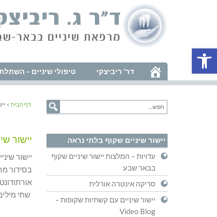
פתח סרגל נגישות
דר' ריביצקי
טיפולי שיניים – השתלת 
דף הבית
> ייש
יישור שי
יישור שיניים שקוף בלתי נראה
עדויות – המלצות יישור שיניים שקוף
יישור שיני
בבאר שבע
בסידור מחד
אורתודונטי
סריקה אינטרה אורלית
שתי מילים יווניות – Orthos ישר ,
יישור שיניים עם קשתיות שקופות –
Video Blog