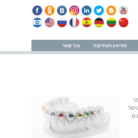
נווט למרפאה
מוזיאון העתיקות
צור קשר
מר
יפול
ם .