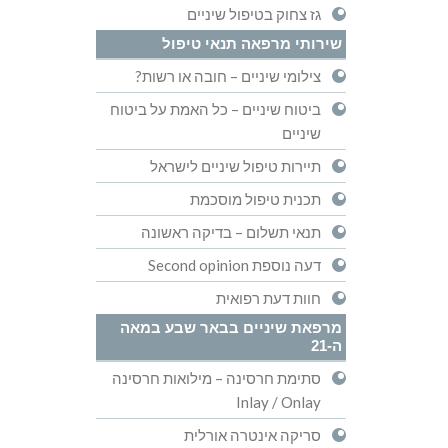
גז צחוק בטיפול שיניים
שירותי מרפאה תנאי טיפול
צילומי שיניים – חובה או רשות?
ביטוח שיניים – כל האמת על ביטוח
שיניים
תיירות טיפול שיניים לישראל
תכנית טיפול מוסכמת
תנאי תשלום – בדיקה ראשונה
דעה נוספת Second opinion
חוות דעת רפואית
מרפאת שיניים בבאר שבע במאה
ה-21
סתימת חרסינה – מילואות חרסינה
Inlay / Onlay
סריקה אינטרה אורלית