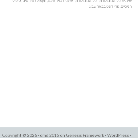
שיננית ליליאנה גלזרמן
,
ליליאנה גלזרמן
,
שיננית באר שבע
,
הקצאת שורשים
,
טיפולי
חניכיים
,
פריודונט בבאר שבע
Copyright © 2026 ·
dmd 2015
on
Genesis Framework
·
WordPress
·