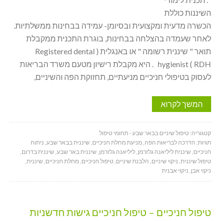
השיננות כוללת
הכשרה מדעית ומקצועית ובסיומן- עמידה בבחינות ממשלתיות.
לאחר שעמדה בהצלחה בבחינות, בוגרת התכנית ממקבלת
תואר " שיננית רשומה " או באנגלית ( Registered dental
hygienist ( RDH . היא מקבלת רישיון מטעם משרד הבריאות
לעסוק בטיפולי חניכיים מניעתיים, תחזוקת הפה והשיניים,
המשך לקרוא
קטגוריה:
טיפול שיניים בבאר שבע - תחומי טיפול
תגיות:
הדרכה לבריאות הפה
,
מניעת מחלת חניכיים
,
שיננית בבאר שבע
,
ניתוח
חניכיים
,
שיננית ליליאנה גלזרמן
,
ליליאנה גלזרמן
,
שיננית באר שבע
,
שיננית בדרום
,
טיפול שיננית
,
ניקוי שיניים
,
הלבנת שיניים
,
טיפול חניכיים
,
מחלת חניכיים
,
שיננית
,
ניקוי אבן
,
ניקוי אבנית
טיפול חניכיים – טיפול חניכיים גישות חדשניות