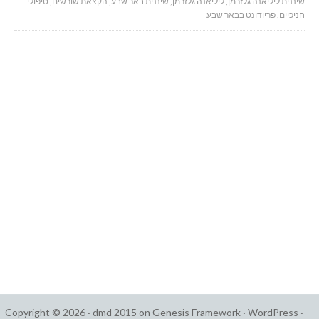
שיננית ליליאנה גלזרמן
,
ליליאנה גלזרמן
,
שיננית באר שבע
,
הקצאת שורשים
,
טיפולי
חניכיים
,
פריודונט בבאר שבע
Copyright © 2026 ·
dmd 2015
on
Genesis Framework
·
WordPress
·