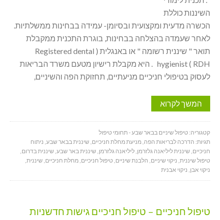
השיננות כוללת
הכשרה מדעית ומקצועית ובסיומן- עמידה בבחינות ממשלתיות.
לאחר שעמדה בהצלחה בבחינות, בוגרת התכנית ממקבלת
תואר " שיננית רשומה " או באנגלית ( Registered dental
hygienist ( RDH . היא מקבלת רישיון מטעם משרד הבריאות
לעסוק בטיפולי חניכיים מניעתיים, תחזוקת הפה והשיניים,
המשך לקרוא
קטגוריה:
טיפול שיניים בבאר שבע - תחומי טיפול
תגיות:
הדרכה לבריאות הפה
,
מניעת מחלת חניכיים
,
שיננית בבאר שבע
,
ניתוח
חניכיים
,
שיננית ליליאנה גלזרמן
,
ליליאנה גלזרמן
,
שיננית באר שבע
,
שיננית בדרום
,
טיפול שיננית
,
ניקוי שיניים
,
הלבנת שיניים
,
טיפול חניכיים
,
מחלת חניכיים
,
שיננית
,
ניקוי אבן
,
ניקוי אבנית
טיפול חניכיים – טיפול חניכיים גישות חדשניות